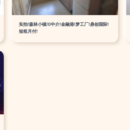
实拍!森林小镇!0中介!金融港!梦工厂!鼎创国际!
短租月付!