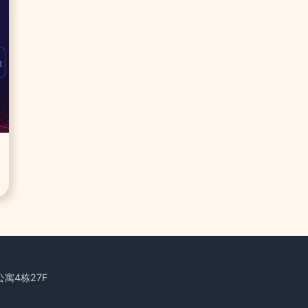
寓4栋27F