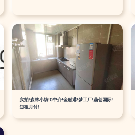
实拍!森林小镇!0中介!金融港!梦工厂!鼎创国际!
短租月付!