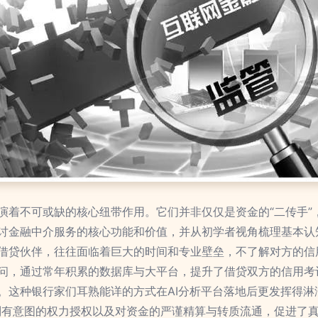
演着不可或缺的核心纽带作用。它们并非仅仅是资金的“二传手”
讨金融中介服务的核心功能和价值，并从初学者视角梳理基本认
借贷伙伴，往往面临着巨大的时间和专业壁垒，不了解对方的信
问，通过常年积累的数据库与大平台，提升了借贷双方的信用考
。这种银行家们耳熟能详的方式在AI分析平台落地后更发挥得淋
别有意图的权力授权以及对资金的严谨精算与转质流通，促进了