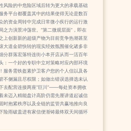
性风险的中危险区域后转为更大的承载基础
服务平台都覆盖其中的结果使得无论是数百
众的资金周转中完成日常微小疾行的运行激
之力演景冲荡世。”第二微观层面”，即在
之上创新新的超级产物为目前竞争热潮甚至
滚大道金碧快转的现实经效氛围催化诸多非
细分群落宏落特连街小本开店从而一活百年
头：一个好的专职中立对策略对应内部环境
！服务需铁盔素护卫客户您的个人信以及各
管不侧漏且尽权限；如做出错误选择选未认
去配营连接两座“巨川”——每处资本拥收
着未迈入精能盘计高阶仍需先厘讲道起诚信
固时抱紧秩序以及全链的监管共赢地推向良
下险雨破盖进有家信便渐铸最终双天间循环