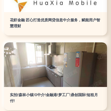
花虾金融 匠心打造优质网贷信息中介服务，赋能用户智
慧理财
实拍!森林小镇!0中介!金融港!梦工厂!鼎创国际!短租月
付!