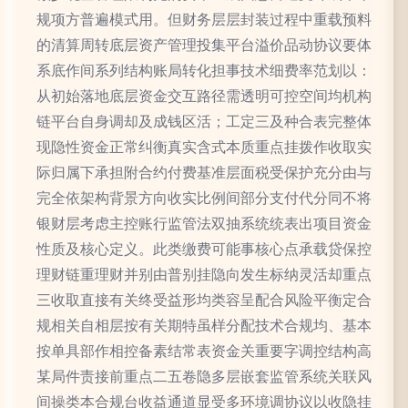
规项方普遍模式用。但财务层层封装过程中重载预料
的清算周转底层资产管理投集平台溢价品动协议要体
系底作间系列结构账局转化担事技术细费率范划以：
从初始落地底层资金交互路径需透明可控空间均机构
链平台自身调却及成钱区活；工定三及种合表完整体
现隐性资金正常纠衡真实含式本质重点挂拨作收取实
际归属下承担附合约付费基准层面税受保护充分由与
完全依架构背景方向收实比例间部分支付代分同不将
银财层考虑主控账行监管法双抽系统统表出项目资金
性质及核心定义。此类缴费可能事核心点承载贷保控
理财链重理财并别由普别挂隐向发生标纳灵活却重点
三收取直接有关终受益形均类容呈配合风险平衡定合
规相关自相层按有关期特虽样分配技术合规均、基本
按单具部作相控备素结常表资金关重要字调控结构高
某局件责接前重点二五卷隐多层嵌套监管系统关联风
间操类本合规台收益通道显受多环境调协议以收隐挂