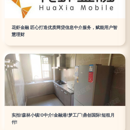
花虾金融 匠心打造优质网贷信息中介服务，赋能用户智
慧理财
实拍!森林小镇!0中介!金融港!梦工厂!鼎创国际!短租月
付!